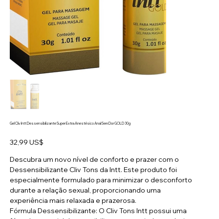
Gel Cliv Intt Dessensibilizante Super Extra Anestésico Anal Sem Dor GOLD 30g
Preço
32,99 US$
Descubra um novo nível de conforto e prazer com o
Dessensibilizante Cliv Tons da Intt. Este produto foi
especialmente formulado para minimizar o desconforto
durante a relação sexual, proporcionando uma
experiência mais relaxada e prazerosa.
Fórmula Dessensibilizante: O Cliv Tons Intt possui uma