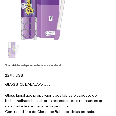
Gloss Ice Babaloo Uva- Proporciona aos lábios o aspecto de brilho mol
Preço
22,99 US$
GLOSS ICE BABALOO Uva
Gloss labial que proporciona aos lábios o aspecto de
brilho molhadinho, sabores refrescantes e marcantes que
dão vontade de comer e beijar muito.
Com uso diário do Gloss, Ice Babaloo, deixa os lábios