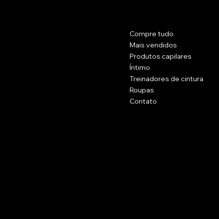
Contato
Cardápio
Compre tudo
Rua Principal 1102.
Brockton, Massachusetts 20301.
Mais vendidos
EUA
Produtos capilares
Íntimo
(774) 223 - 5658
Treinadores de cintura
Célula: (774) 371 - 2002
Roupas
belissimacosmeticsusa@gmail.com
Contato
Políticas
Social
Perguntas frequentes
Facebook
termos e Condições
Instagram
Politica de reembolso
Assine a nossa newsletter