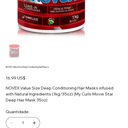
NOVEX Value Size Deep Conditioning Hair Masks
Preço
16,99 US$
NOVEX Value Size Deep Conditioning Hair Masks infused
with Natural Ingredients (1kg/35oz) (My Curls Movie Star
Deep Hair Mask 35oz)
Quantidade