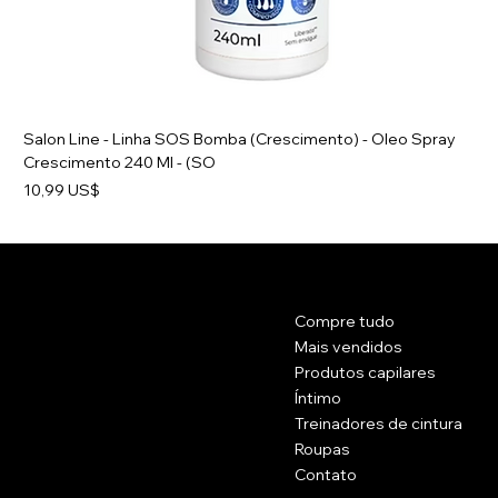
Salon Line - Linha SOS Bomba (Crescimento) - Oleo Spray
Crescimento 240 Ml - (SO
Preço
10,99 US$
Contato
Cardápio
Compre tudo
Rua Principal 1102.
Brockton, Massachusetts 20301.
Mais vendidos
EUA
Produtos capilares
Íntimo
(774) 223 - 5658
Treinadores de cintura
Célula: (774) 371 - 2002
Roupas
belissimacosmeticsusa@gmail.com
Contato