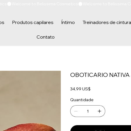
os
Produtos capilares
Íntimo
Treinadores de cintur
Contato
OBOTICARIO NATIVA
Preço
34,99 US$
Quantidade