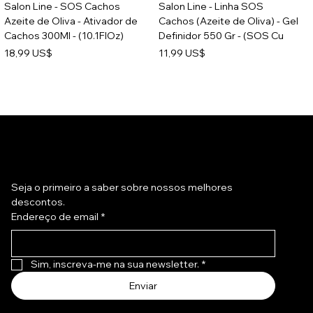
Salon Line - SOS Cachos
Salon Line - Linha SOS
Azeite de Oliva - Ativador de
Cachos (Azeite de Oliva) - Gel
Cachos 300Ml - (10.1FlOz)
Definidor 550 Gr - (SOS Cu
Preço
Preço
18,99 US$
11,99 US$
Assine a nossa newsletter
Seja o primeiro a saber sobre nossos melhores 
descontos.
Endereço de email
*
Sim, inscreva-me na sua newsletter.
*
Salon Line - SOS Cachos
Salon Line - SOS Cachos
Enviar
Recarga de Queratina -
Arginina - Creme para Pentear
Creme Pentear Reparacao
1Kg - Combing Cream 35.3Oz