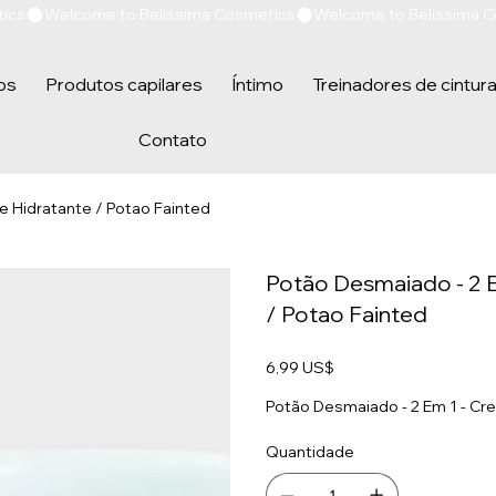
os
Produtos capilares
Íntimo
Treinadores de cintur
Contato
e Hidratante / Potao Fainted
Potão Desmaiado - 2 E
/ Potao Fainted
Preço
6,99 US$
Potão Desmaiado - 2 Em 1 - Cr
Quantidade