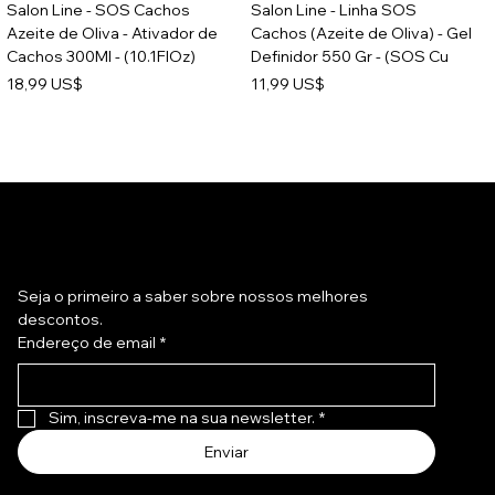
Salon Line - SOS Cachos
Salon Line - Linha SOS
Azeite de Oliva - Ativador de
Cachos (Azeite de Oliva) - Gel
Cachos 300Ml - (10.1FlOz)
Definidor 550 Gr - (SOS Cu
Preço
Preço
18,99 US$
11,99 US$
Assine a nossa newsletter
Seja o primeiro a saber sobre nossos melhores 
descontos.
Endereço de email
*
Sim, inscreva-me na sua newsletter.
*
Salon Line - SOS Cachos
Salon Line - SOS Cachos
Enviar
Recarga de Queratina -
Arginina - Creme para Pentear
Creme Pentear Reparacao
1Kg - Combing Cream 35.3Oz