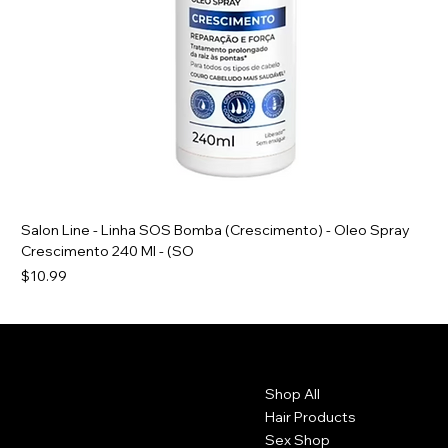
Salon Line - Linha SOS Bomba (Crescimento) - Oleo Spray
Crescimento 240 Ml - (SO
Price
$10.99
Contact
Menu
Shop All
1102 Main St.
Brockton, Ma 20301. USA
Hair Products
Sex Shop