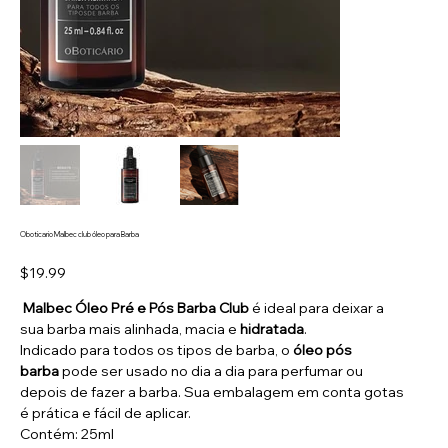
Oboticario Malbec club óleo para Barba
Price
$19.99
Malbec Óleo Pré e Pós Barba Club
é ideal para deixar a
sua barba mais alinhada, macia e
hidratada
.
Indicado para todos os tipos de barba, o
óleo
pós
barba
pode ser usado no dia a dia para perfumar ou
depois de fazer a barba. Sua embalagem em conta gotas
é prática e fácil de aplicar.
Contém: 25ml