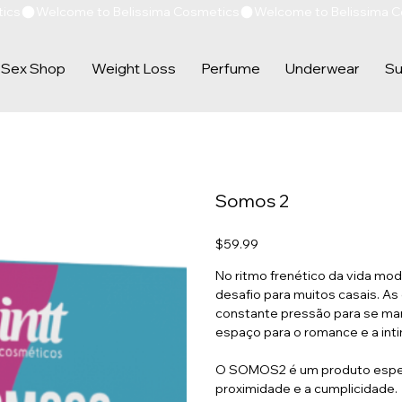
Sex Shop
Weight Loss
Perfume
Underwear
Su
Somos 2
Price
$59.99
No ritmo frenético da vida m
desafio para muitos casais. As
constante pressão para se ma
espaço para o romance e a int
O SOMOS2 é um produto especi
proximidade e a cumplicidade.