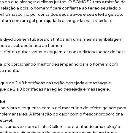
sa do que alcançar o clímax juntos. O SOMOS2 tem a missão de
 relação a dois, o homem ficará confiante ao ter ao seu lado o
nho masculino por conta dos seus ativos e seu efeito gelado.
ontará com um gel para ajudá-la a chegar lá mais rápido e
s divididos em tubetes distintos em uma mesma embalagem:
 outro azul, destinado ao homem.
 efeitos pulsar, vibrar e esquentar com delicioso sabor de bala
ga proporcionando melhor desempenho para o homem com
 de menta.
ique de 2 a 3 borrifadas na região desejada e massageie.
que de 2 a 3 borrifadas na região desejada e massageie.
ÕES
sa, vibra e esquenta com o gel masculino de efeito gelado para
mplementares. A interação do calor com o frescor proporciona
ecível.
mais uma vez com a Linha Collors, apresentando uma coleção
elebram a diversidade de cores, proporcionando um toque