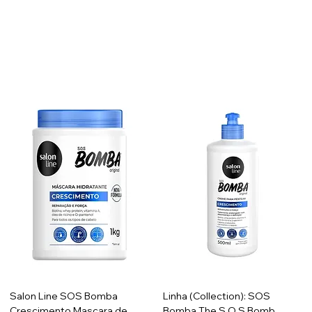
Salon Line SOS Bomba
Linha (Collection): SOS
Crescimento Mascara de
Bomba The S.O.S Bomb