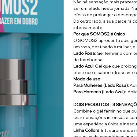
Não há sensação mais prazero
ser um aliado nesta jornada. Na
efeito de prolongar o desempe
Do outro lado, a sua parceira c
intensamente
Por que SOMOS2 é único
O SOMOS2 apresenta dois géi
um rosa, destinado à mulher, e
Lado Rosa:
Gel feminino com os
de framboesa.
Lado Azul:
Gel que que prolon
efeito ice e sabor refrescante
Modo de uso:
Para Mulheres (Lado Rosa):
Apl
Para Homens (Lado Azul):
Apli
DOIS PRODUTOS - 3 SENSAÇ
Combine o gel feminino que pul
criar sensações intensas e co
uma experiência única e inesqu
Linha Collors:
Intt surpreende 
exclusiva de cosméticos que c