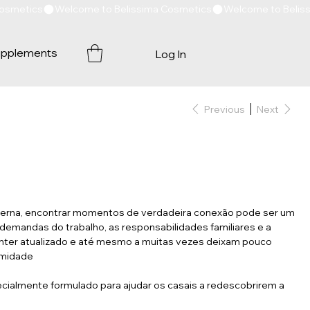
pplements
Log In
Previous
Next
oderna, encontrar momentos de verdadeira conexão pode ser um
 demandas do trabalho, as responsabilidades familiares e a
nter atualizado e até mesmo a muitas vezes deixam pouco
imidade
almente formulado para ajudar os casais a redescobrirem a